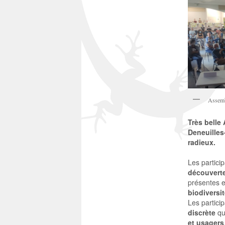
Assem
Très belle
Deneuilles
radieux.
Les partici
découverte
présentes e
biodiversi
Les partici
discrète
qu
et usagers