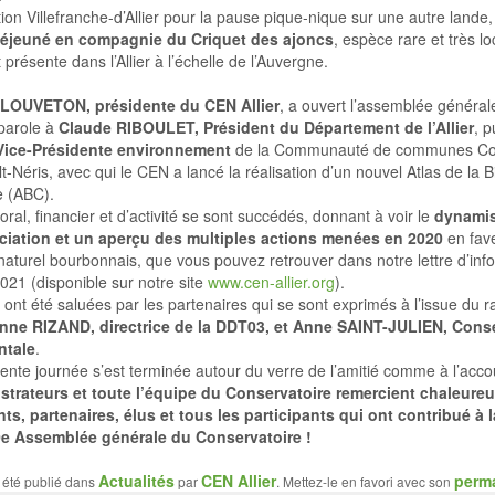
ction Villefranche-d’Allier pour la pause pique-nique sur une autre lande
éjeuné en compagnie du Criquet des ajoncs
, espèce rare et très lo
présente dans l’Allier à l’échelle de l’Auvergne.
 LOUVETON, présidente du CEN Allier
, a ouvert l’assemblée général
parole à
Claude RIBOULET, Président du Département de l’Allier
, 
ice-Présidente environnement
de la Communauté de communes C
-Néris, avec qui le CEN a lancé la réalisation d’un nouvel Atlas de la B
 (ABC).
ral, financier et d’activité se sont succédés, donnant à voir le
dynami
ciation et un aperçu des multiples actions menées en 2020
en fav
naturel bourbonnais, que vous pouvez retrouver dans notre lettre d’info
2021 (disponible sur notre site
www.cen-allier.org
).
 ont été saluées par les partenaires qui se sont exprimés à l’issue du r
ne RIZAND, directrice de la DDT03, et Anne SAINT-JULIEN, Conse
ntale
.
lente journée s’est terminée autour du verre de l’amitié comme à l’acc
strateurs et toute l’équipe du Conservatoire remercient chaleur
ts, partenaires, élus et tous les participants qui ont contribué à l
0e Assemblée générale du Conservatoire !
Actualités
CEN Allier
perm
 été publié dans
par
. Mettez-le en favori avec son