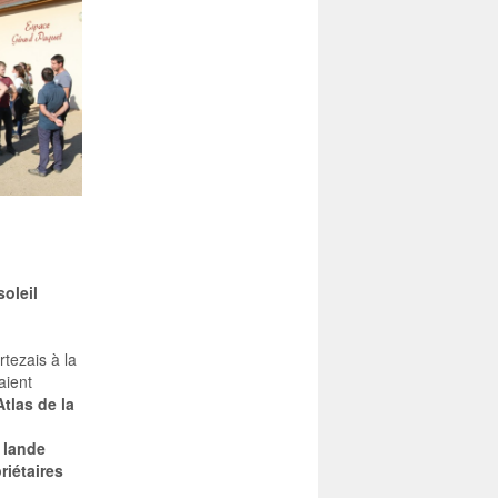
oleil
tezais à la
aient
Atlas de la
e
lande
riétaires