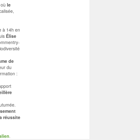
, où
le
calisée,
e à 14h en
puis
Élise
ommentry-
iodiversité
sme de
eur du
rmation :
apport
illère
outumée.
eusement
a réussite
alien
.