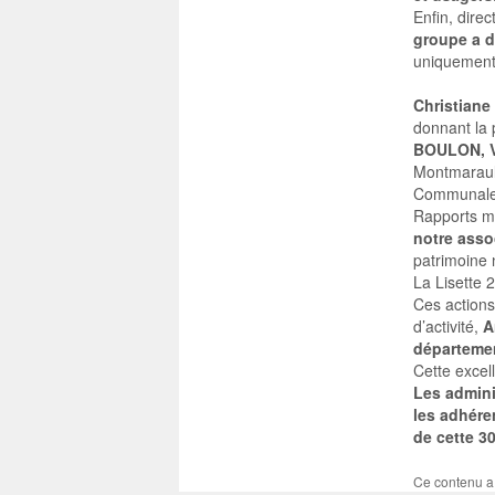
Enfin, dire
groupe a d
uniquement 
Christiane
donnant la 
BOULON, V
Montmarault
Communale
Rapports mo
notre asso
patrimoine 
La Lisette 
Ces actions
d’activité,
An
départeme
Cette excel
Les admini
les adhéren
de cette 3
Ce contenu a