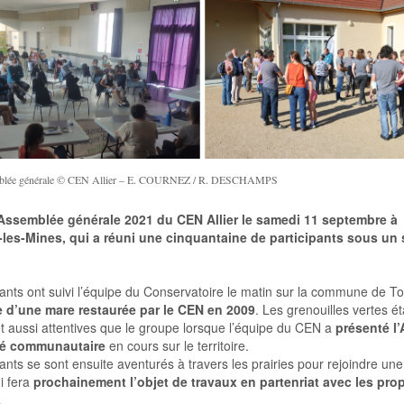
blée générale © CEN Allier – E. COURNEZ / R. DESCHAMPS
 Assemblée générale 2021 du CEN Allier le samedi 11 septembre à
-les-Mines, qui a réuni une cinquantaine de participants sous un s
pants ont suivi l’équipe du Conservatoire le matin sur la commune de Tor
 d’une mare restaurée par le CEN en 2009
. Les grenouilles vertes ét
t aussi attentives que le groupe lorsque l’équipe du CEN a
présenté l’
té communautaire
en cours sur le territoire.
pants se sont ensuite aventurés à travers les prairies pour rejoindre un
i fera
prochainement l’objet de travaux en partenriat avec les prop
.