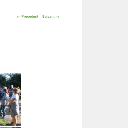
Navigation
←
→
Précédent
Suivant
des
articles