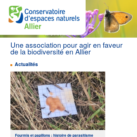
Menu
Une association pour agir en faveur
Aller
Aller
principal
de la biodiversité en Allier
au
au
Actualités
CEN Allier
contenu
contenu
principal
secondaire
Fourmis et papillons : histoire de parasitisme