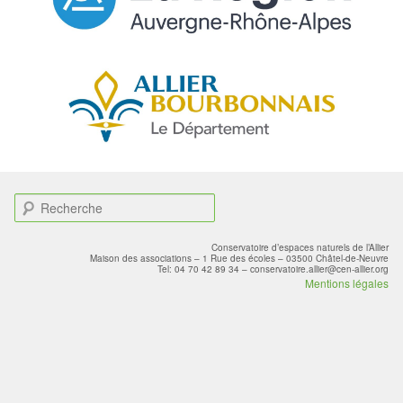
R
e
c
Conservatoire d’espaces naturels de l’Allier
h
Maison des associations – 1 Rue des écoles – 03500 Châtel-de-Neuvre
Tel: 04 70 42 89 34 – conservatoire.allier@cen-allier.org
e
Mentions légales
r
c
h
e