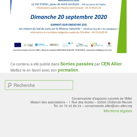
Sorties passées
CEN Allier
Ce contenu a été publié dans
par
.
permalien
Mettez-le en favori avec son
.
R
e
c
Conservatoire d’espaces naturels de l’Allier
h
Maison des associations – 1 Rue des écoles – 03500 Châtel-de-Neuvre
Tel: 04 70 42 89 34 – conservatoire.allier@cen-allier.org
e
Mentions légales
r
c
h
e