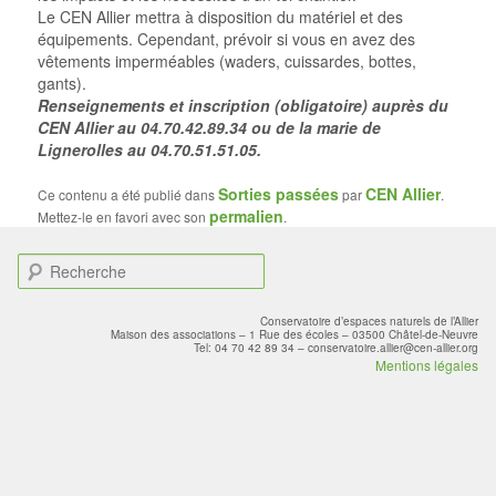
Le CEN Allier mettra à disposition du matériel et des
équipements. Cependant, prévoir si vous en avez des
vêtements imperméables (waders, cuissardes, bottes,
gants).
Renseignements et inscription (obligatoire) auprès du
CEN Allier au 04.70.42.89.34 ou de la marie de
Lignerolles au 04.70.51.51.05.
Sorties passées
CEN Allier
Ce contenu a été publié dans
par
.
permalien
Mettez-le en favori avec son
.
R
e
c
Conservatoire d’espaces naturels de l’Allier
h
Maison des associations – 1 Rue des écoles – 03500 Châtel-de-Neuvre
Tel: 04 70 42 89 34 – conservatoire.allier@cen-allier.org
e
Mentions légales
r
c
h
e