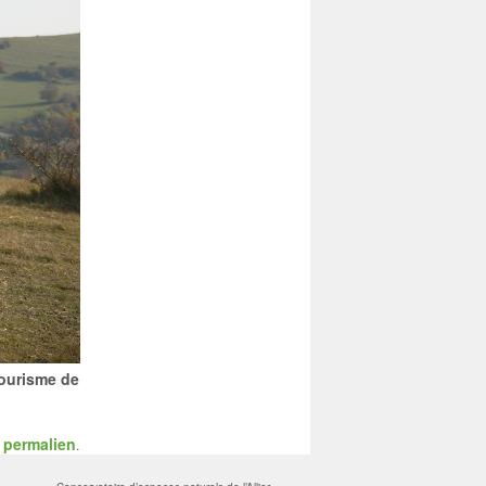
tourisme de
permalien
n
.