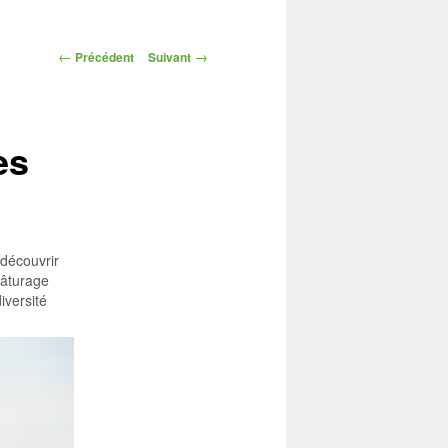
Navigation
←
→
Précédent
Suivant
des
articles
es
découvrir
pâturage
iversité