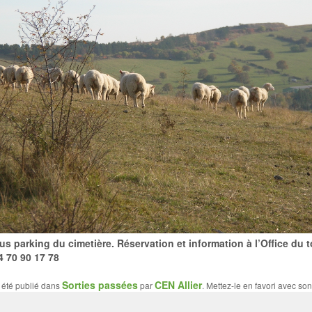
s parking du cimetière. Réservation et information à l’Office du 
4 70 90 17 78
Sorties passées
CEN Allier
 été publié dans
par
. Mettez-le en favori avec so