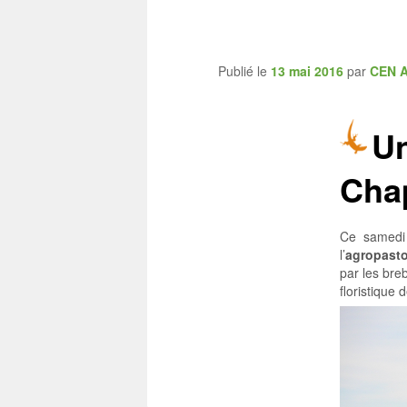
CEN Allier
Publié le
13 mai 2016
par
CEN Al
Un
Cha
Ce samedi 2
l’
agropasto
par les bre
floristique 