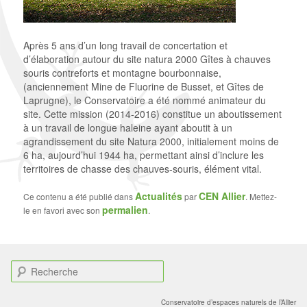
Après 5 ans d’un long travail de concertation et
d’élaboration autour du site natura 2000 Gîtes à chauves
souris contreforts et montagne bourbonnaise,
(anciennement Mine de Fluorine de Busset, et Gîtes de
Laprugne), le Conservatoire a été nommé animateur du
site. Cette mission (2014-2016) constitue un aboutissement
à un travail de longue haleine ayant aboutit à un
agrandissement du site Natura 2000, initialement moins de
6 ha, aujourd’hui 1944 ha, permettant ainsi d’inclure les
territoires de chasse des chauves-souris, élément vital.
Actualités
CEN Allier
Ce contenu a été publié dans
par
. Mettez-
permalien
le en favori avec son
.
R
e
c
Conservatoire d’espaces naturels de l’Allier