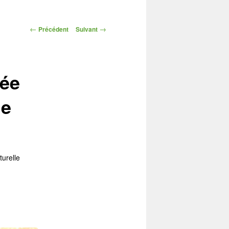
Navigation
←
→
Précédent
Suivant
des
articles
rée
le
turelle