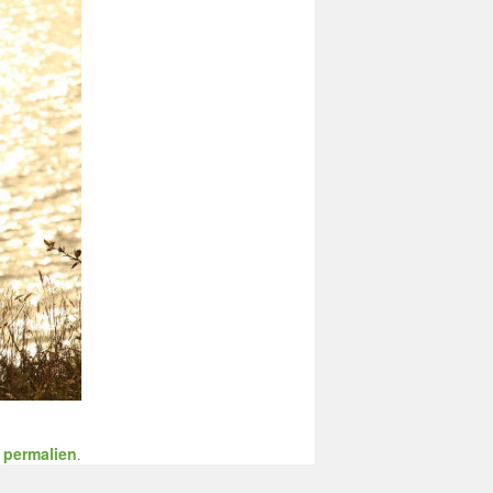
permalien
n
.