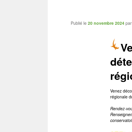
CEN Allier
Publié le
20 novembre 2024
pa
Ve
déte
régi
Venez décou
régionale d
Rendez-vous
Renseigneme
conservatoi