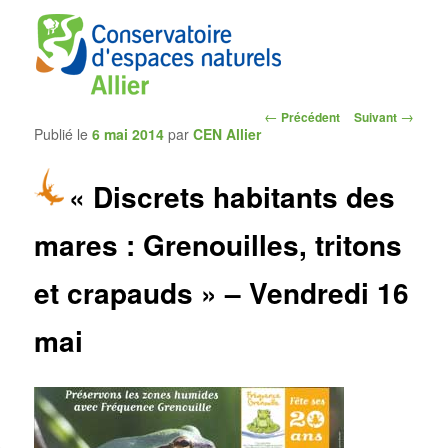
Navigation
←
→
Précédent
Suivant
Publié le
6 mai 2014
par
CEN Allier
des
articles
« Discrets habitants des
CEN Allier
mares : Grenouilles, tritons
et crapauds » – Vendredi 16
mai